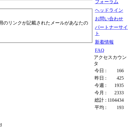
フォーラム
ヘッドライン
お問い合わせ
用のリンクが記載されたメールがあなたの
パートナーサイ
ト
新着情報
FAQ
アクセスカウン
タ
今日 :
166
昨日 :
425
今週 :
1935
今月 :
2333
総計 :
1104434
平均 :
193
d