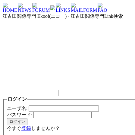
HOME
NEWS
FORUM
LINKS
MAILFORM
FAQ
江古田関係専門 Ekoo!(エコー) - 江古田関係専門Link検索
ログイン
ユーザ名:
パスワード:
今すぐ
登録
しませんか？