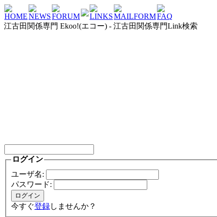
HOME
NEWS
FORUM
LINKS
MAILFORM
FAQ
江古田関係専門 Ekoo!(エコー) - 江古田関係専門Link検索
ログイン
ユーザ名:
パスワード:
今すぐ
登録
しませんか？