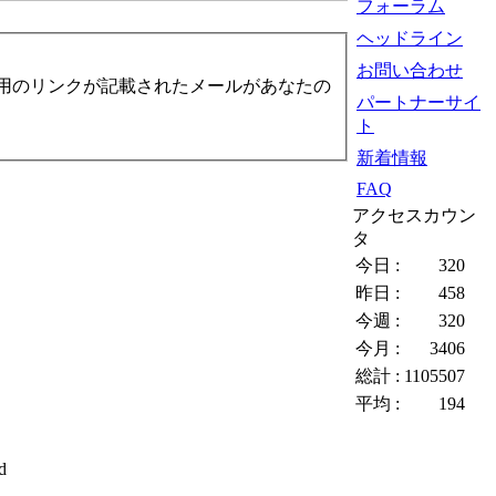
フォーラム
ヘッドライン
お問い合わせ
用のリンクが記載されたメールがあなたの
パートナーサイ
ト
新着情報
FAQ
アクセスカウン
タ
今日 :
320
昨日 :
458
今週 :
320
今月 :
3406
総計 :
1105507
平均 :
194
d