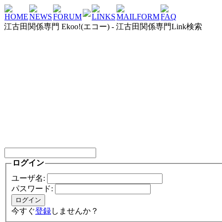
HOME
NEWS
FORUM
LINKS
MAILFORM
FAQ
江古田関係専門 Ekoo!(エコー) - 江古田関係専門Link検索
ログイン
ユーザ名:
パスワード:
今すぐ
登録
しませんか？