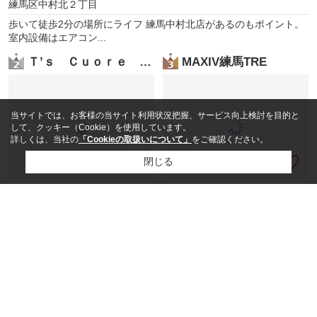
練馬区中村北２丁目
歩いて徒歩2分の場所にライフ 練馬中村北店があるのもポイント。
室内設備はエアコン...
Ｔ’ｓ Ｃｕｏｒｅ ＭＵＳＥ東長崎
MAXIV練馬TRE
当サイトでは、お客様の当サイト利用状況把握、サービス向上検討を目的と
して、クッキー（Cookie）を使用しています。
詳しくは、当社の
「Cookieの取扱いについて」
をご確認ください。
閉じる
9.3
12.3
万円
/ 1K / 20.52㎡
万円
/ 1K / 28.12㎡
豊島区長崎４丁目
練馬区中村北１丁目
スタッフ紹介