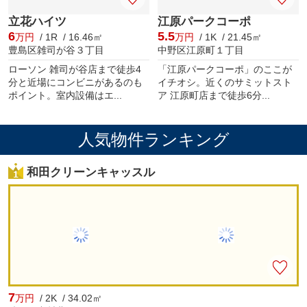
立花ハイツ
江原パークコーポ
6
5.5
万円
/ 1R / 16.46㎡
万円
/ 1K / 21.45㎡
豊島区雑司が谷３丁目
中野区江原町１丁目
ローソン 雑司が谷店まで徒歩4
「江原パークコーポ」のここが
分と近場にコンビニがあるのも
イチオシ。近くのサミットスト
ポイント。室内設備はエ...
ア 江原町店まで徒歩6分...
人気物件ランキング
和田クリーンキャッスル
7
万円
/ 2K / 34.02㎡