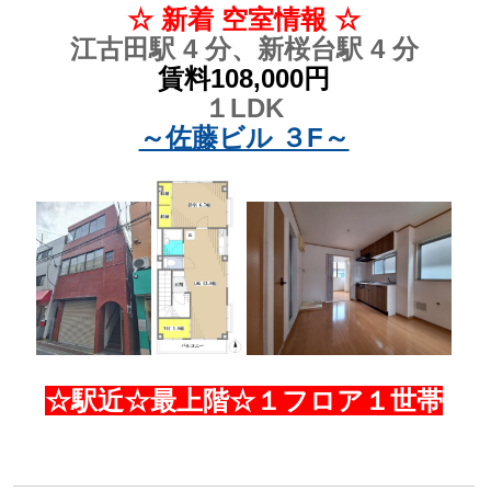
☆ 新着 空室情報 ☆
江古田駅 4 分、新桜台駅 4 分
賃料108,000円
１LDK
～佐藤ビル ３F～
☆駅近☆最上階☆１フロア１世帯