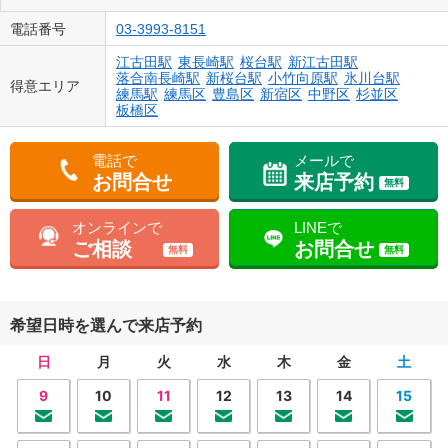
電話番号
03-3993-8151
江古田駅
東長崎駅
桜台駅
新江古田駅
落合南長崎駅
新桜台駅
小竹向原駅
氷川台駅
得意エリア
練馬駅
練馬区
豊島区
新宿区
中野区
杉並区
板橋区
電話で
メールで
お問合せ
来店予約
無料
オンラインで
LINEで
ご相談
お問合せ
無料
無料
希望日時を選んで来店予約
日
月
火
水
木
金
土
9
10
11
12
13
14
15