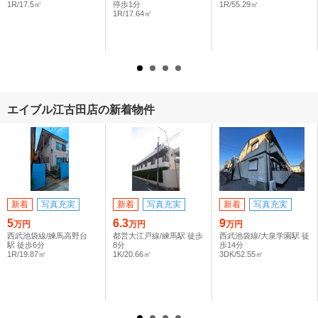
1R/17.5㎡
停歩1分
1R/55.29㎡
1R/17.64㎡
エイブル江古田店の新着物件
新着
写真充実
新着
写真充実
新着
写真充実
5
6.3
9
万円
万円
万円
西武池袋線/練馬高野台
都営大江戸線/練馬駅 徒歩
西武池袋線/大泉学園駅 徒
駅 徒歩6分
8分
歩14分
1R/19.87㎡
1K/20.66㎡
3DK/52.55㎡