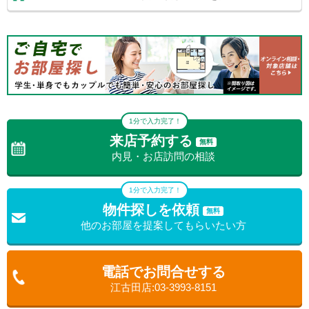
1分で入力完了！
来店予約する
無料
内見・お店訪問の相談
1分で入力完了！
物件探しを依頼
無料
他のお部屋を提案してもらいたい方
電話でお問合せする
江古田店:03-3993-8151