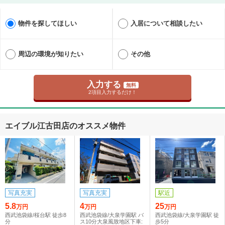
物件を探してほしい
入居について相談したい
周辺の環境が知りたい
その他
入力する
無料
2項目入力するだけ！
エイブル江古田店のオススメ物件
写真充実
写真充実
駅近
5.8
4
25
万円
万円
万円
西武池袋線/桜台駅 徒歩8
西武池袋線/大泉学園駅 バ
西武池袋線/大泉学園駅 徒
分
ス10分大泉風致地区下車:
歩5分