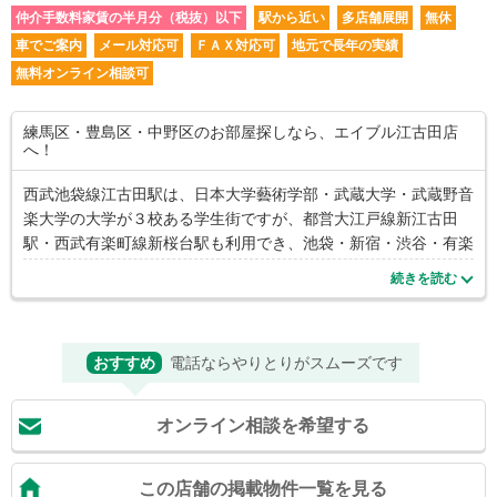
仲介手数料家賃の半月分（税抜）以下
駅から近い
多店舗展開
無休
車でご案内
メール対応可
ＦＡＸ対応可
地元で長年の実績
無料オンライン相談可
練馬区・豊島区・中野区のお部屋探しなら、エイブル江古田店
へ！
西武池袋線江古田駅は、日本大学藝術学部・武蔵大学・武蔵野音
楽大学の大学が３校ある学生街ですが、都営大江戸線新江古田
駅・西武有楽町線新桜台駅も利用でき、池袋・新宿・渋谷・有楽
町方面へ一本で行ける利便性があり、一人暮らしの方やカップ
続きを読む
ル、ファミリー層にも人気のあるエリアです。有楽町線・副都心
線の小竹向原駅までも徒歩圏なのも魅力です。江古田という土地
柄、楽器可能な物件も豊富にあり、多くの方が楽器のある生活を
おすすめ
電話ならやりとりがスムーズです
楽しまれています。 お部屋探しは不安がいっぱいだと思います
が、江古田店はお客様の視線に立ち、不安を解消できるよう親身
にサポート致します。 尚、ご多忙でなかなかお店にご来店可能
オンライン相談を希望する
な時間がない、というお客様には、ご希望の条件を伺いメールや
ＬＩＮＥでのお部屋のご紹介も可能ですので、お気軽にご連絡下
さい。お部屋探しは是非、エイブル江古田店へ！！
この店舗の掲載物件一覧を見る