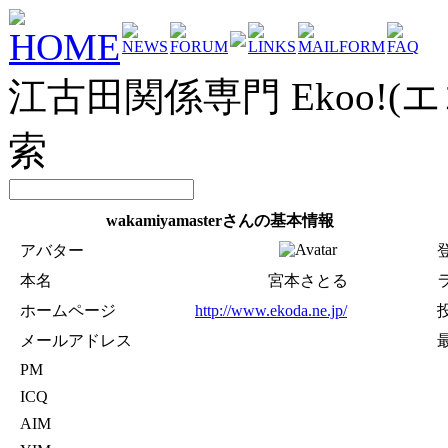
HOME
NEWS
FORUM
LINKS
MAILFORM
FAQ
江古田関係専門 Ekoo!(エ
索
wakamiyamasterさんの基本情報
アバター
本名
宮本さとる
ホームページ
http://www.ekoda.ne.jp/
メールアドレス
PM
ICQ
AIM