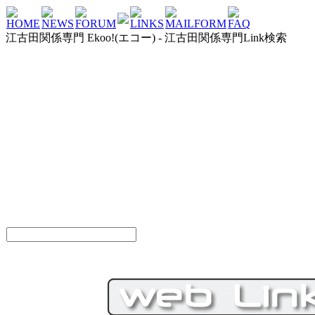
HOME
NEWS
FORUM
LINKS
MAILFORM
FAQ
江古田関係専門 Ekoo!(エコー) - 江古田関係専門Link検索