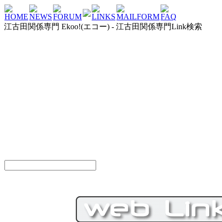
HOME
NEWS
FORUM
LINKS
MAILFORM
FAQ
江古田関係専門 Ekoo!(エコー) - 江古田関係専門Link検索