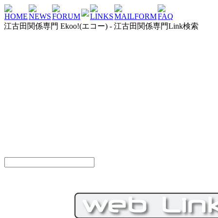
HOME
NEWS
FORUM
LINKS
MAILFORM
FAQ
江古田関係専門 Ekoo!(エコー) - 江古田関係専門Link検索