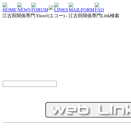
HOME
NEWS
FORUM
LINKS
MAILFORM
FAQ
江古田関係専門 Ekoo!(エコー) - 江古田関係専門Link検索