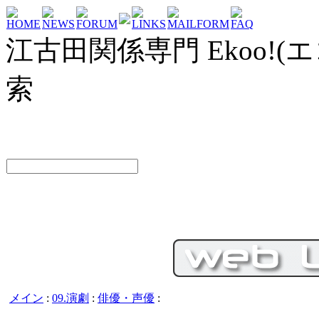
HOME
NEWS
FORUM
LINKS
MAILFORM
FAQ
江古田関係専門 Ekoo!(エ
索
メイン
:
09.演劇
:
俳優・声優
: