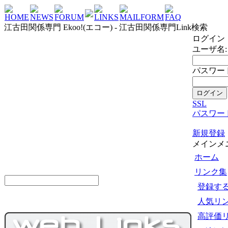
HOME
NEWS
FORUM
LINKS
MAILFORM
FAQ
江古田関係専門 Ekoo!(エコー) - 江古田関係専門Link検索
ログイン
ユーザ名:
パスワード
SSL
パスワー
新規登録
メインメ
ホーム
リンク集
登録す
人気リ
高評価