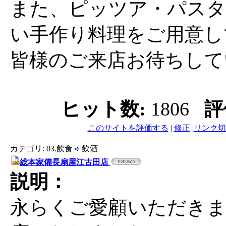
また、ピッツア・パスタ
い手作り料理をご用意し
皆様のご来店お待ちして
ヒット数:
1806
評
このサイトを評価する
|
修正
|
リンク切
カテゴリ: 03.飲食
飲酒
総本家備長扇屋江古田店
説明：
永らくご愛顧いただきま