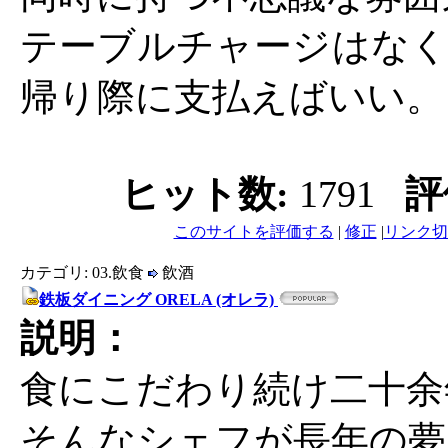
テーブルチャージはなく
帰り際に支払えばいい。
ヒット数:
1791
評
このサイトを評価する
|
修正
|
リンク切
カテゴリ: 03.飲食
飲酒
鉄板ダイニング ORELA (オレラ)
説明：
食にこだわり続け二十余
そんなシェフが長年の夢