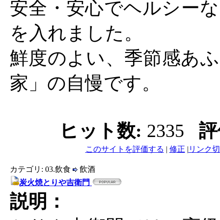
安全・安心でヘルシーな
を入れました。
鮮度のよい、季節感あふ
家」の自慢です。
ヒット数:
2335
評
このサイトを評価する
|
修正
|
リンク切
カテゴリ: 03.飲食
飲酒
炭火焼とりや吉衛門
説明：