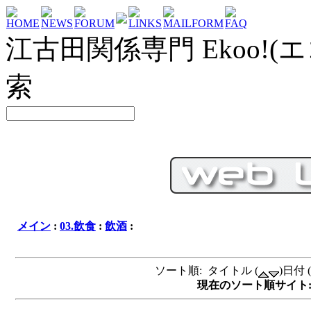
HOME
NEWS
FORUM
LINKS
MAILFORM
FAQ
江古田関係専門 Ekoo!(エ
索
メイン
:
03.飲食
:
飲酒
:
ソート順: タイトル (
)日付 (
現在のソート順サイト: タイ