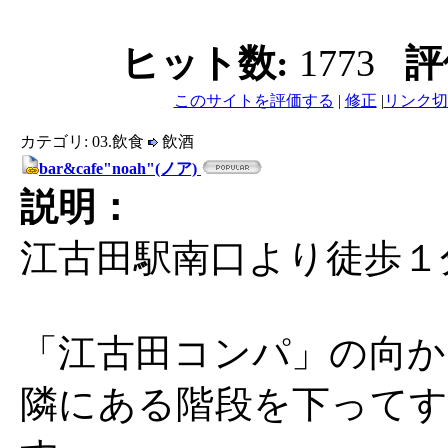
ヒット数:
1773
評
このサイトを評価する
|
修正
|
リンク切
カテゴリ: 03.飲食
飲酒
bar&cafe"noah"(ノア)
説明：
江古田駅南口より徒歩１
「江古田コンパ」の向か
隣にある階段を下ってす