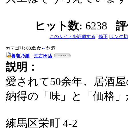
ヒット数:
6238
評
このサイトを評価する
|
修正
|
リンク切
カテゴリ: 03.飲食
飲酒
養老乃瀧 江古田店
説明：
愛されて50余年。居酒
納得の「味」と「価格」
練馬区栄町 4-2