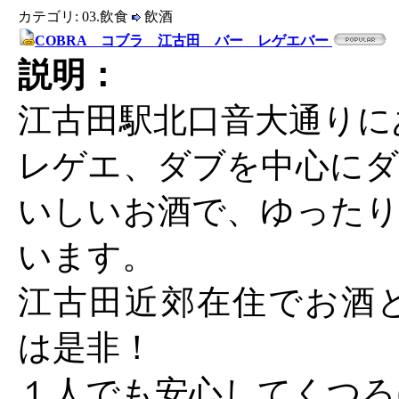
カテゴリ: 03.飲食
飲酒
COBRA コブラ 江古田 バー レゲエバー
説明：
江古田駅北口音大通りに
レゲエ、ダブを中心にダ
いしいお酒で、ゆったり
います。
江古田近郊在住でお酒とre
は是非！
１人でも安心してくつろ