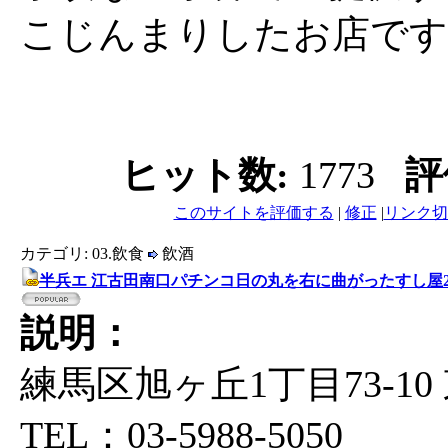
こじんまりしたお店です
ヒット数:
1773
評
このサイトを評価する
|
修正
|
リンク切
カテゴリ: 03.飲食
飲酒
半兵エ 江古田南口パチンコ日の丸を右に曲がったすし屋
説明：
練馬区旭ヶ丘1丁目73-10
TEL：03-5988-5050