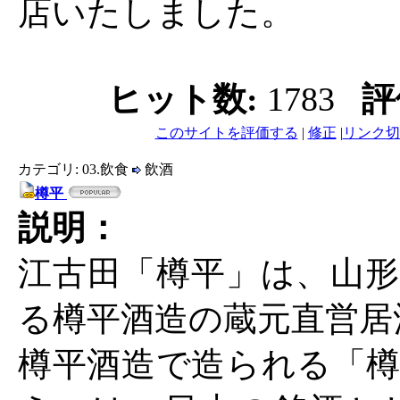
店いたしました。
ヒット数:
1783
評
このサイトを評価する
|
修正
|
リンク切
カテゴリ: 03.飲食
飲酒
樽平
説明：
江古田「樽平」は、山形
る樽平酒造の蔵元直営居
樽平酒造で造られる「樽