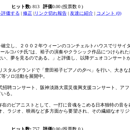
ヒット数:
813
評価
0.00 (投票数 0 )
を評価する
|
修正
|
リンク切れ報告
|
友達に紹介
|
コメント (0)
を確立し、２００２年ウィーンのコンチェルトハウスでリサイ
ィボールコバチ氏”は、裕子の演奏やクラシック作品につけられ
歌い、夢を見るのである。」と評価し、以降デュオコンサート
てクリスタルグランドで「豊田裕子ピアノの夕べ」を行い、大きな
ズ等ソロ活動を展開中。
式招聘コンサート、阪神淡路大震災復興支援コンサート、アフ
ている。
存在のピアニストとして、一打に音魂をこめる日本独特の音を
オ、ラジオ、映画など多方面から要望され、その繊細なオリジ
ヒット数:
757
評価
0.00 (投票数 0 )