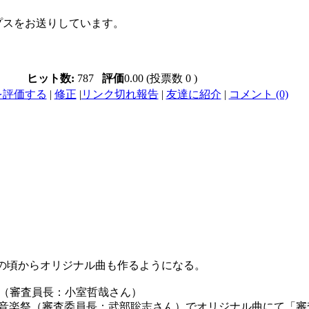
プスをお送りしています。
ヒット数:
787
評価
0.00 (投票数 0 )
を評価する
|
修正
|
リンク切れ報告
|
友達に紹介
|
コメント (0)
、その頃からオリジナル曲も作るようになる。
スト（審査員長：小室哲哉さん）
ァ音楽祭（審査委員長：武部聡志さん）でオリジナル曲にて「