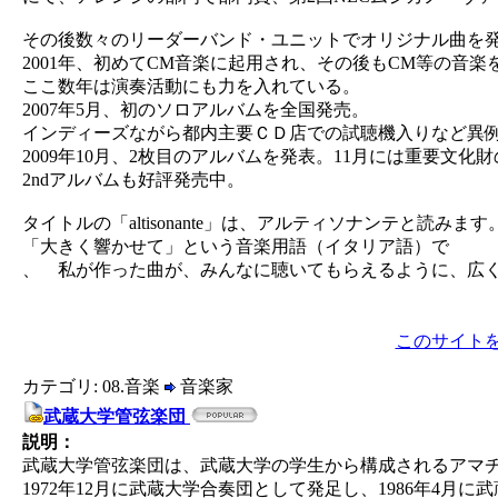
その後数々のリーダーバンド・ユニットでオリジナル曲を
2001年、初めてCM音楽に起用され、その後もCM等の音楽
ここ数年は演奏活動にも力を入れている。
2007年5月、初のソロアルバムを全国発売。
インディーズながら都内主要ＣＤ店での試聴機入りなど異
2009年10月、2枚目のアルバムを発表。11月には重要文
2ndアルバムも好評発売中。
タイトルの「altisonante」は、アルティソナンテと読みます
「大きく響かせて」という音楽用語（イタリア語）で
、 私が作った曲が、みんなに聴いてもらえるように、広
このサイト
カテゴリ: 08.音楽
音楽家
武蔵大学管弦楽団
説明：
武蔵大学管弦楽団は、武蔵大学の学生から構成されるアマ
1972年12月に武蔵大学合奏団として発足し、1986年4