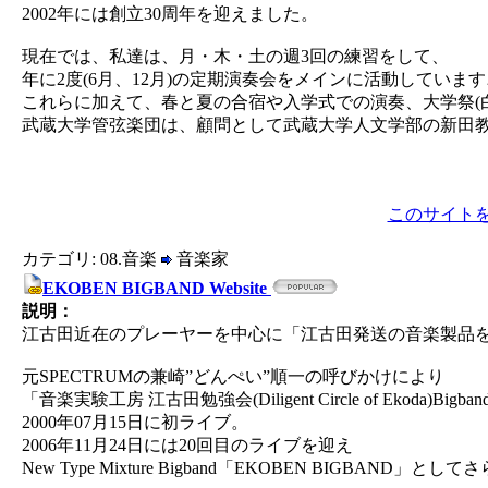
2002年には創立30周年を迎えました。
現在では、私達は、月・木・土の週3回の練習をして、
年に2度(6月、12月)の定期演奏会をメインに活動しています
これらに加えて、春と夏の合宿や入学式での演奏、大学祭(
武蔵大学管弦楽団は、顧問として武蔵大学人文学部の新田
このサイト
カテゴリ: 08.音楽
音楽家
EKOBEN BIGBAND Website
説明：
江古田近在のプレーヤーを中心に「江古田発送の音楽製品
元SPECTRUMの兼崎”どんぺい”順一の呼びかけにより
「音楽実験工房 江古田勉強会(Diligent Circle of Ekoda)Bi
2000年07月15日に初ライブ。
2006年11月24日には20回目のライブを迎え
New Type Mixture Bigband「EKOBEN BIGBAND」