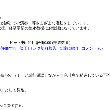
♪
白雉祭) での演奏、等さまざまな活動をしています。
教授、経済学部の徳永教授にお世話になっています。
ヒット数:
791
評価
0.00 (投票数 0 )
を評価する
|
修正
|
リンク切れ報告
|
友達に紹介
|
コメント (0)
を目指そう！」と試行錯誤しながら青色吐息で精進している不
gband」として発足。
としてさらに進化する。