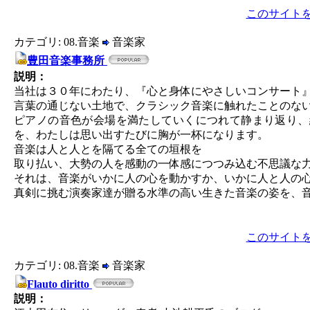
このサイト
カテゴリ: 08.音楽
音楽家
豊田音楽事務所
説明：
当社は３０年にわたり、『心と身体にやさしいコンサート
言葉の通じない土地で、クラシック音楽に触れたことのな
ピアノの音色が会場を満たしていくにつれて静まり返り、
を、わたしは思い出すたびに胸が一杯になります。
音楽は人と人とを隔てる全ての垣根を
取り払い、大勢の人を感動の一体感につつみ込む不思議な
それは、音楽がいかに人の心を動かすか、いかに人と人の
真剣に挑む演奏家達が贈る水準の高い生きた音楽の姿を、
このサイト
カテゴリ: 08.音楽
音楽家
Flauto diritto
説明：