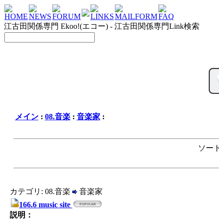
HOME
NEWS
FORUM
LINKS
MAILFORM
FAQ
江古田関係専門 Ekoo!(エコー) - 江古田関係専門Link検索
メイン
:
08.音楽
:
音楽家
:
ソート
カテゴリ: 08.音楽
音楽家
166.6 music site
説明：