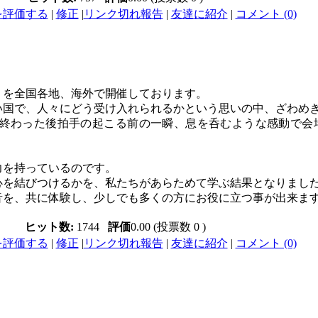
を評価する
|
修正
|
リンク切れ報告
|
友達に紹介
|
コメント (0)
』を全国各地、海外で開催しております。
い国で、人々にどう受け入れられるかという思いの中、ざわめ
終わった後拍手の起こる前の一瞬、息を呑むような感動で会
力を持っているのです。
心を結びつけるかを、私たちがあらためて学ぶ結果となりまし
音を、共に体験し、少しでも多くの方にお役に立つ事が出来ま
ヒット数:
1744
評価
0.00 (投票数 0 )
を評価する
|
修正
|
リンク切れ報告
|
友達に紹介
|
コメント (0)