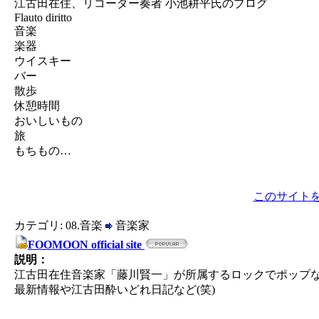
江古田在住、リコーダー奏者 小池耕平氏のブログ
Flauto diritto
音楽
楽器
ウイスキー
バー
散歩
休憩時間
おいしいもの
旅
もちもの…
このサイト
カテゴリ: 08.音楽
音楽家
FOOMOON official site
説明：
江古田在住音楽家「藤川賢一」が所属するロックでポップな
最新情報や江古田酔いどれ日記など(笑)