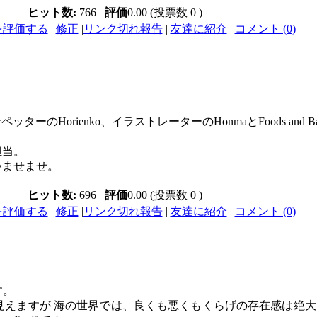
ヒット数:
766
評価
0.00 (投票数 0 )
を評価する
|
修正
|
リンク切れ報告
|
友達に紹介
|
コメント (0)
ッターのHorienko、イラストレーターのHonmaとFoods and 
担当。
さいませませ。
ヒット数:
696
評価
0.00 (投票数 0 )
を評価する
|
修正
|
リンク切れ報告
|
友達に紹介
|
コメント (0)
す。
見えますが 海の世界では、良くも悪くもくらげの存在感は絶