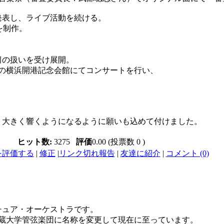
発表し、ライブ活動を続ける。
を制作。
例の扱いを受け展開。
化財の横浜開港記念会館にてコンサートを行い、
。
く大きく響くようになるように願いも込めて付けました。
ヒット数:
3275
評価
0.00 (投票数 0 )
を評価する
|
修正
|
リンク切れ報告
|
友達に紹介
|
コメント (0)
チュア・オーケストラです。
月に武蔵大学管弦楽団に名称を変更して現在に至っています。