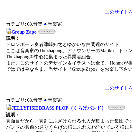
このサイト
カテゴリ: 08.音楽
音楽家
Group Zapo
説明：
トロンボーン奏者津崎知之とゆかいな仲間達のサイト
ここは音楽家のThuzhapong、アナウンサーのMariko、トランペ
Thuzhapongを中心に集まった異業者組合。
また、このサイトのデザイン＆イラストは全て、Honmaが
ではではみなさま、当サイト『Group-Zapo』をお楽し下
このサイト
カテゴリ: 08.音楽
音楽家
JELLYFISH BRASS PLOP（くらげバンド）
説明：
真面目だから、真剣にふざけられる七人が集まった集団で
バンドの名前の通りくらげの様にふわふわ浮いている様に