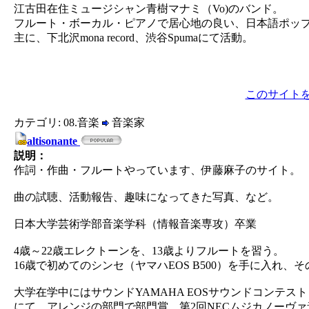
江古田在住ミュージシャン青樹マナミ（Vo)のバンド。
フルート・ボーカル・ピアノで居心地の良い、日本語ポッ
主に、下北沢mona record、渋谷Spumaにて活動。
このサイト
カテゴリ: 08.音楽
音楽家
altisonante
説明：
作詞・作曲・フルートやっています、伊藤麻子のサイト。
曲の試聴、活動報告、趣味になってきた写真、など。
日本大学芸術学部音楽学科（情報音楽専攻）卒業
4歳～22歳エレクトーンを、13歳よりフルートを習う。
16歳で初めてのシンセ（ヤマハEOS B500）を手に入れ
大学在学中にはサウンドYAMAHA EOSサウンドコンテ
にて、アレンジの部門で部門賞、第2回NECムジカノーヴ