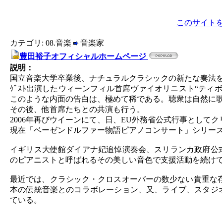
このサイト
カテゴリ: 08.音楽
音楽家
豊田裕子オフィシャルホームページ
説明：
国立音楽大学卒業後、ナチュラルクラシックの新たな奏法
ｹﾞｽﾄ出演したウィーンフィル首席ヴァイオリニスト“テ
このような内面の告白は、極めて稀である。聴衆は自然に
その後、他首席たちとの共演も行う。
2006年再びウイーンにて、日、EU外務省公式行事とし
現在「ベーゼンドルファー物語ピアノコンサート」シリー
イギリス大使館ダイアナ妃追悼演奏会、スリランカ政府公
のピアニストと呼ばれるその美しい音色で支援活動を続け
最近では、クラシック・クロスオーバーの数少ない貴重な
本の伝統音楽とのコラボレーション、又、ライブ、スタジ
ている。