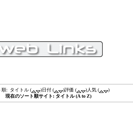
順: タイトル (
)日付 (
)評価 (
)人気 (
)
現在のソート順サイト: タイトル (A to Z)