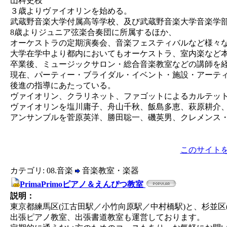
山科史枝
３歳よりヴァイオリンを始める。
武蔵野音楽大学付属高等学校、及び武蔵野音楽大学音楽学
8歳よりジュニア弦楽合奏団に所属するほか、
オーケストラの定期演奏会、音楽フェスティバルなど様々
大学在学中より都内においてもオーケストラ、室内楽など
卒業後、ミュージックサロン・総合音楽教室などの講師を
現在、パーティー・ブライダル・イベント・施設・アーテ
後進の指導にあたっている。
ヴァイオリン、クラリネット、ファゴットによるカルテット『Qu
ヴァイオリンを塩川庸子、舟山千秋、飯島多恵、萩原耕介
アンサンブルを菅原英洋、勝田聡一、磯英男、クレメンス
このサイト
カテゴリ: 08.音楽
音楽教室・楽器
PrimaPrimoピアノ＆えんぴつ教室
説明：
東京都練馬区(江古田駅／小竹向原駅／中村橋駅)と、杉並区
出張ピアノ教室、出張書道教室も運営しております。