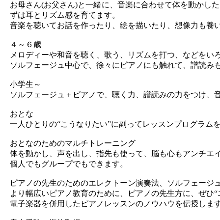
お母さん(お父さん)と一緒に、音楽に合わせて体を動かし
ずは耳とリズム感を育てます。
音楽を聴いてお話を作ったり、絵を描いたり、想像力も養
４～６歳
メロディーや和音を聴く、歌う、リズムを打つ、などをい
ソルフェージュ中心で、徐々にピアノにも触れて、譜読み
小学生～
ソルフェージュ＋ピアノで、聴く力、譜読みの力をつけ、
おとな
一人ひとりの“こうなりたい”に副ってレッスンプログラム
おとなのためのマルチトレーニング
体を動かし、声を出し、指先も使って、脳も心もアンチエ
個人でもグループでもできます。
ピアノの先生のためのエレクトーン演奏法、ソルフェージ
より幅広いピアノ教育のために、ピアノの先生方に、ぜひ“
電子楽器を併用したピアノレッスンのノウハウを伝授しま