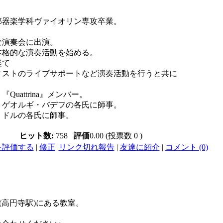
部器楽学科ヴァイオリン専攻卒業。
な演奏会に出演。
本格的な演奏活動を始める。
経て
ィストのライブサポートなど演奏活動を行うと共に
attrina』メンバー。
、ゲオルギ・バデフの各氏に師事。
・ドルの各氏に師事。
ヒット数:
758
評価
0.00 (投票数 0 )
を評価する
|
修正
|
リンク切れ報告
|
友達に紹介
|
コメント (0)
(高円寺駅)にある教室。