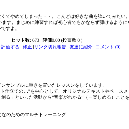
なくてやめてしまった・・。こんどは好きな曲を弾いてみたい
います。まじめに練習すれば初心者でもかならず弾けるように
いですよ。
ヒット数:
673
評価
0.00 (投票数 0 )
を評価する
|
修正
|
リンク切れ報告
|
友達に紹介
|
コメント (0)
アンサンブルに重きを置いたレッスンをしています。
ルト仕立ての…”を中心として、オリジナルテキストやペース
創る」といった活動から“音楽がわかる”（＝楽しめる）こと
おとなのためのマルチトレーニング