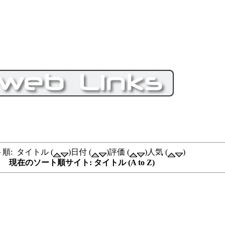
順: タイトル (
)日付 (
)評価 (
)人気 (
)
現在のソート順サイト: タイトル (A to Z)