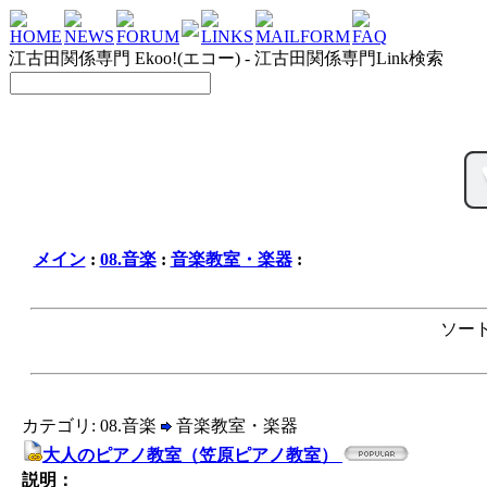
HOME
NEWS
FORUM
LINKS
MAILFORM
FAQ
江古田関係専門 Ekoo!(エコー) - 江古田関係専門Link検索
メイン
:
08.音楽
:
音楽教室・楽器
:
ソート
カテゴリ: 08.音楽
音楽教室・楽器
大人のピアノ教室（笠原ピアノ教室）
説明：