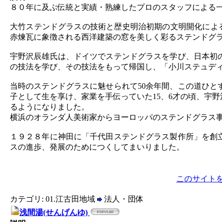
８０年に及ぶ伝統と実績・熟練したプロのスタッフによる
大竹ステンドグラスの技術と歴史明治初期の文明開化によ
赤煉瓦に象徴される西洋建築の窓を美しく彩るステンドグ
宇野沢辰雄氏は、ドイツでステンドグラスを学び、日本初
の技法を学び、その技法をもって帰国し、「小川ステュデ
当時のステンドグラスに魅せられて50余年間、この道ひと
子として生を享け、家業を手伝っていた15、6才の頃、宇
るようになりました。
横浜のオランダ人美術家からヨーロッパのステンドグラス
１９２８年に神田に「千代田ステンドグラス製作所」を創
スの進歩、発展のためにつくしてまいりました。
このサイト
カテゴリ: 01.江古田地域
法人・団体
浅間湯(せんげんゆ)