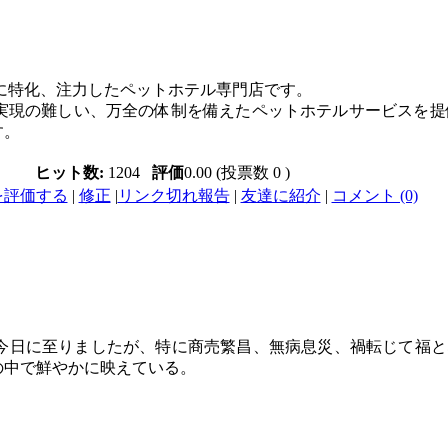
に特化、注力したペットホテル専門店です。
実現の難しい、万全の体制を備えたペットホテルサービスを提
す。
ヒット数:
1204
評価
0.00 (投票数 0 )
を評価する
|
修正
|
リンク切れ報告
|
友達に紹介
|
コメント (0)
今日に至りましたが、特に商売繁昌、無病息災、禍転じて福と
の中で鮮やかに映えている。