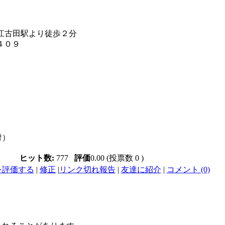
江古田駅より徒歩２分
１４０９
付）
ヒット数:
777
評価
0.00 (投票数 0 )
を評価する
|
修正
|
リンク切れ報告
|
友達に紹介
|
コメント (0)