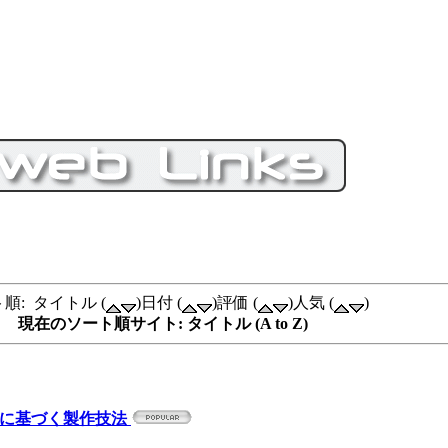
順: タイトル (
)日付 (
)評価 (
)人気 (
)
現在のソート順サイト: タイトル (A to Z)
法に基づく製作技法