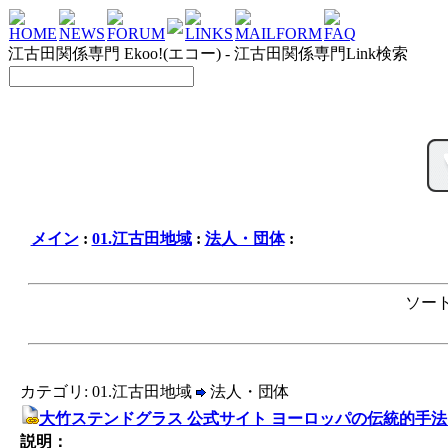
HOME
NEWS
FORUM
LINKS
MAILFORM
FAQ
江古田関係専門 Ekoo!(エコー) - 江古田関係専門Link検索
メイン
:
01.江古田地域
:
法人・団体
:
ソート
カテゴリ: 01.江古田地域
法人・団体
大竹ステンドグラス 公式サイト ヨーロッパの伝統的手
説明：