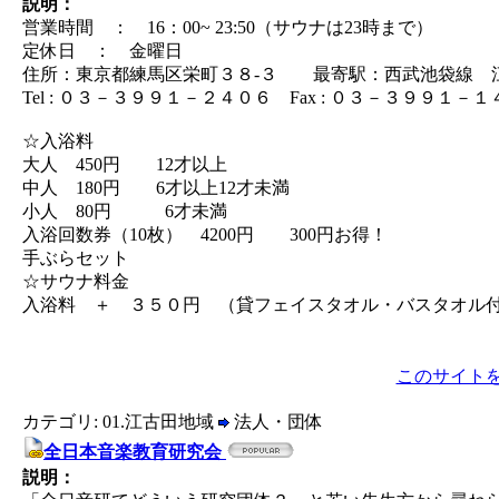
説明：
営業時間 ： 16：00~ 23:50（サウナは23時まで）
定休日 ： 金曜日
住所：東京都練馬区栄町３８-３ 最寄駅：西武池袋線 
Tel : ０３－３９９１－２４０６ Fax : ０３－３９９１－
☆入浴料
大人 450円 12才以上
中人 180円 6才以上12才未満
小人 80円 6才未満
入浴回数券（10枚） 4200円 300円お得！
手ぶらセット
☆サウナ料金
入浴料 ＋ ３５０円 （貸フェイスタオル・バスタオル
このサイト
カテゴリ: 01.江古田地域
法人・団体
全日本音楽教育研究会
説明：