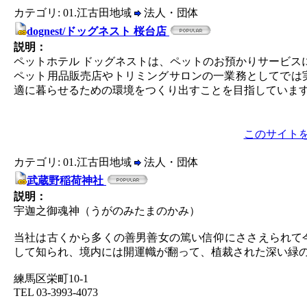
カテゴリ: 01.江古田地域
法人・団体
dognest/ドッグネスト 桜台店
説明：
ペットホテル ドッグネストは、ペットのお預かりサービス
ペット用品販売店やトリミングサロンの一業務としてでは
適に暮らせるための環境をつくり出すことを目指していま
このサイト
カテゴリ: 01.江古田地域
法人・団体
武蔵野稲荷神社
説明：
宇迦之御魂神（うがのみたまのかみ）
当社は古くから多くの善男善女の篤い信仰にささえられて
して知られ、境内には開運幟が翻って、植裁された深い緑
練馬区栄町10-1
TEL 03-3993-4073