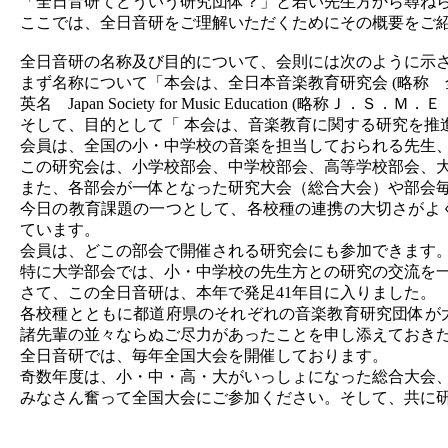
「全日音研てどういう研究団体？」と若い先生方から尋ね
ここでは、全日音研をご理解いただくためにその概要をご
全日音研の名称及び目的について、会則には次のように示
まず名称について「本会は、全日本音楽教育研究会 (略称 
英名 Japan Society for Music Education (略称Ｊ．Ｓ．Ｍ．
そして、目的として「 本会は、音楽教育に関する研究を推
会員は、全国の小・中学校の音楽を担当しておられる先生
この研究会は、小学校部会、中学校部会、高等学校部会、
また、各部会が一体となった研究大会（総合大会）や部会
今日の教育課題の一つとして、各校種の連携の大切さがよ
ています。
会員は、どこの部会で開催される研究会にも参加できます
特に大学部会では、小・中学校の先生方との研究の交流を
さて、この全日音研は、本年で発足41年目に入りました。
各校種とともに都道府県のそれぞれの音楽教育研究団体が
諸先輩の並々ならぬご尽力があったことを申し添えておき
全日音研では、毎年全国大会を開催しております。
奇数年度は、小・中・高・大がいっしょになった総合大会
みなさん奮って全国大会にご参加ください。そして、共に