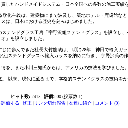
一貫したハンドメイドシステム・日本全国への多数の施工実績
る欧化主義は、建築物にまで波及し、築地ホテル・鹿鳴館など
ラスは、日本における歴史を刻みはじめました。
のステンドグラス工房「宇野沢組ステンドグラス」を設立し、
ィオ」を設立しました。
すじに歩んできた社長大竹龍蔵は、 明治28年、神田で輸入ガ
野沢組ステンドグラスへ輸入ガラスを納めに行き、 宇野沢氏の
事情を、また小川三知氏からは、アメリカの技法を学びました
立。 以来、現代に至るまで、本格的ステンドグラスの技術を
ヒット数:
2413
評価
5.00 (投票数 1)
を評価する
|
修正
|
リンク切れ報告
|
友達に紹介
|
コメント (0)