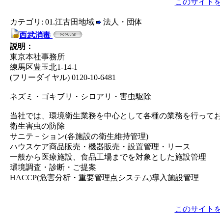
このサイト
カテゴリ: 01.江古田地域
法人・団体
西武消毒
説明：
東京本社事務所
練馬区豊玉北1-14-1
(フリーダイヤル) 0120-10-6481
ネズミ・ゴキブリ・シロアリ・害虫駆除
当社では、環境衛生業務を中心として各種の業務を行って
衛生害虫の防除
サニテ－ション(各施設の衛生維持管理)
ハウスケア商品販売・機器販売・設置管理・リース
一般から医療施設、食品工場までを対象とした施設管理
環境調査・診断・ご提案
HACCP(危害分析・重要管理点システム)導入施設管理
このサイト