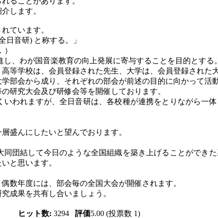
られることがあります。
紹介します。
されています。
全日音研) と称する。」
Ｅ．）
進し、わが国音楽教育の向上発展に寄与することを目的とする
、高等学校は、会員登録された先生、大学は、会員登録された
大学部会から成り、それぞれの部会が前述の目的に向かって活
毎の研究大会及び研修会等を開催しております。
くいわれますが、全日音研は、各校種が連携をとりながら一体
。
一層盛んにしたいと望んでおります。
大同団結して今日のような全国組織を築き上げることができた
たいと思います。
、偶数年度には、部会毎の全国大会が開催されます。
研究成果を共有し合いましょう。
ヒット数:
3294
評価
5.00 (投票数 1)