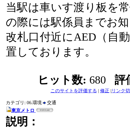
当駅は車いす渡り板を常
の際には駅係員までお知
改札口付近にAED（自
置しております。
ヒット数:
680
評
このサイトを評価する
|
修正
|
リンク切
カテゴリ: 06.環境
交通
東京メトロ
説明：