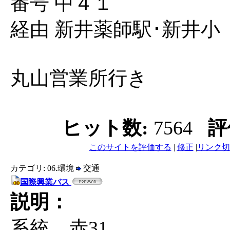
番号 中４１
経由 新井薬師駅･新井小
丸山営業所行き
ヒット数:
7564
評
このサイトを評価する
|
修正
|
リンク切
カテゴリ: 06.環境
交通
国際興業バス
説明：
系統 赤31