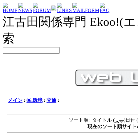
HOME
NEWS
FORUM
LINKS
MAILFORM
FAQ
江古田関係専門 Ekoo!(エ
索
メイン
:
06.環境
:
交通
:
ソート順: タイトル (
)日付 (
現在のソート順サイト: タイ