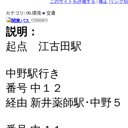
このサイトを評価する
|
修正
|
リンク切
カテゴリ: 06.環境
交通
関東バス
説明：
起点 江古田駅
中野駅行き
番号 中１２
経由 新井薬師駅･中野５