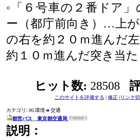
◦「６号車の２番ドア」
ー（都庁前向き）…上が
の右を約２０ｍ進んだ左
約１０ｍ進んだ突き当た
ヒット数:
28508
評
このサイトを評価する
|
修正
|
リンク切
カテゴリ: 06.環境
交通
都営バス 東京都交通局
説明：