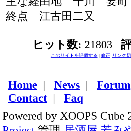
主な経由地 千川 要町
終点 江古田二又
ヒット数:
21803
評
このサイトを評価する
|
修正
|
リンク切
Home
|
News
|
Forum
Contact
|
Faq
Powered by XOOPS Cube 
Project
管理
居酒屋 若み