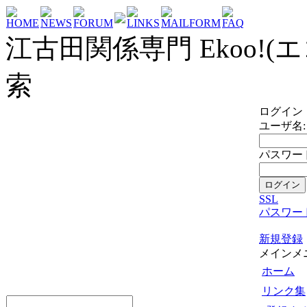
HOME
NEWS
FORUM
LINKS
MAILFORM
FAQ
江古田関係専門 Ekoo!(エ
索
ログイン
ユーザ名:
パスワード
SSL
パスワー
新規登録
メインメ
ホーム
リンク集