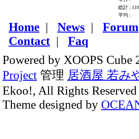
総計 :
11
平均 :
Home
|
News
|
Forum
Contact
|
Faq
Powered by XOOPS Cube 
Project
管理
居酒屋 若み
Ekoo!, All Rights Reserved
Theme designed by
OCEA