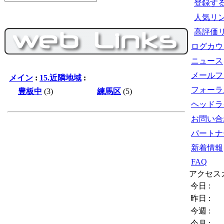
登録す
人気リ
高評価
ログカウ
ニュース
メールフ
メイン
:
15.近隣地域
:
フォーラ
豊板中
(3)
練馬区
(5)
ヘッドラ
お問い合
パートナ
新着情報
FAQ
アクセス
今日 :
昨日 :
今週 :
今月 :