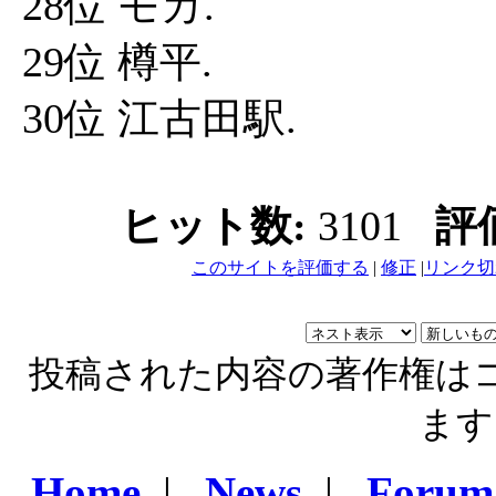
28位 モカ.
29位 樽平.
30位 江古田駅.
ヒット数:
3101
評
このサイトを評価する
|
修正
|
リンク切
投稿された内容の著作権は
ます
Home
|
News
|
Forum