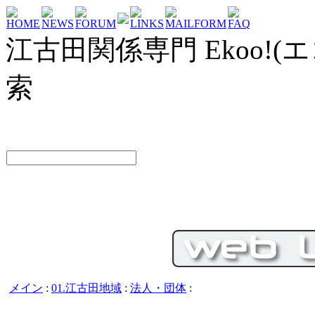
HOME
NEWS
FORUM
LINKS
MAILFORM
FAQ
江古田関係専門 Ekoo!(エ
索
メイン
:
01.江古田地域
:
法人・団体
: