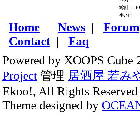
総計 :
11
平均 :
Home
|
News
|
Forum
Contact
|
Faq
Powered by XOOPS Cube 
Project
管理
居酒屋 若み
Ekoo!, All Rights Reserved
Theme designed by
OCEA