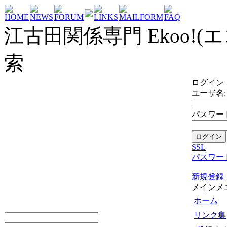
HOME
NEWS
FORUM
LINKS
MAILFORM
FAQ
江古田関係専門 Ekoo!(エ
索
ログイン
ユーザ名:
パスワード
SSL
パスワー
新規登録
メインメ
ホーム
リンク集