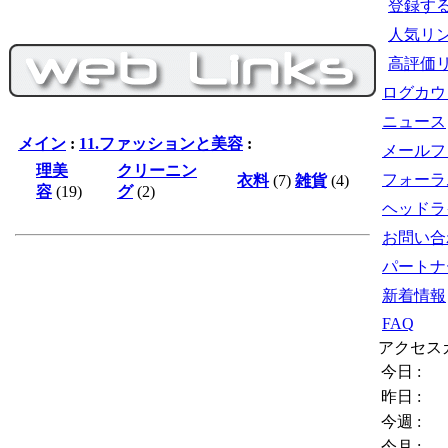
登録す
人気リ
高評価
ログカウ
ニュース
メイン
:
11.ファッションと美容
:
メールフ
理美
クリーニン
フォーラ
衣料
(7)
雑貨
(4)
容
(19)
グ
(2)
ヘッドラ
お問い合
パートナ
新着情報
FAQ
アクセス
今日 :
昨日 :
今週 :
今月 :