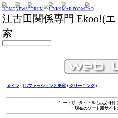
HOME
NEWS
FORUM
LINKS
MAILFORM
FAQ
江古田関係専門 Ekoo!(エ
索
メイン
:
11.ファッションと美容
:
クリーニング
:
ソート順: タイトル (
)日付 (
現在のソート順サイト: タイ