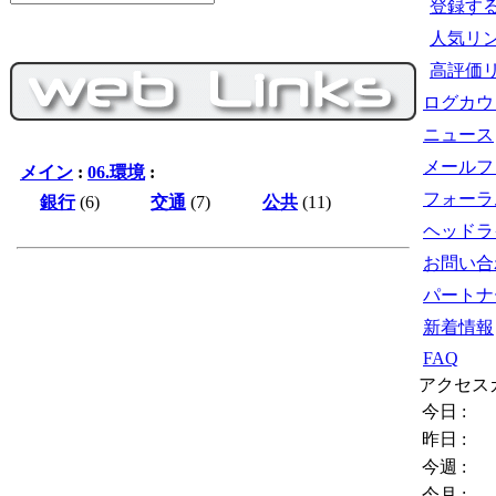
登録す
人気リ
高評価
ログカウ
ニュース
メールフ
メイン
:
06.環境
:
フォーラ
銀行
(6)
交通
(7)
公共
(11)
ヘッドラ
お問い合
パートナ
新着情報
FAQ
アクセス
今日 :
昨日 :
今週 :
今月 :