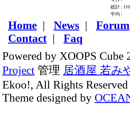
総計 :
11
平均 :
Home
|
News
|
Forum
Contact
|
Faq
Powered by XOOPS Cube 
Project
管理
居酒屋 若み
Ekoo!, All Rights Reserved
Theme designed by
OCEA