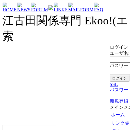
HOME
NEWS
FORUM
LINKS
MAILFORM
FAQ
江古田関係専門 Ekoo!(エ
索
ログイン
ユーザ名:
パスワード
SSL
パスワー
新規登録
メインメ
ホーム
リンク集