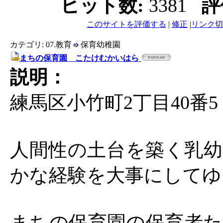
ヒット数:
3381
評
このサイトを評価する
|
修正
|
リンク切
カテゴリ: 07.教育
保育幼稚園
まちの保育園 こたけむかいはら
説明：
練馬区小竹町2丁目40番5
人間性の土台を築く乳幼
かな経験を大事にしてゆ
まちの保育園の保育者た