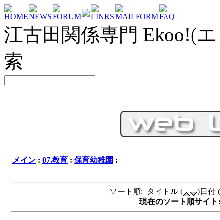
HOME
NEWS
FORUM
LINKS
MAILFORM
FAQ
江古田関係専門 Ekoo!(エ
索
メイン
:
07.教育
:
保育幼稚園
:
ソート順: タイトル (
)日付 (
現在のソート順サイト: タイ