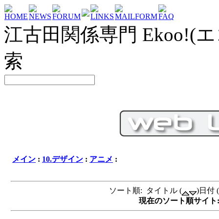
HOME
NEWS
FORUM
LINKS
MAILFORM
FAQ
江古田関係専門 Ekoo!(エ
索
メイン
:
10.デザイン
:
アニメ
:
ソート順: タイトル (
)日付 (
現在のソート順サイト: タイ