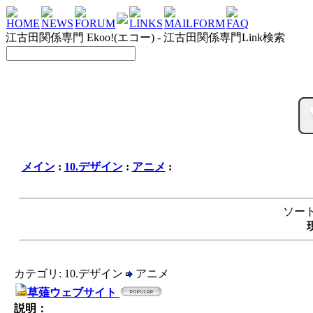
HOME
NEWS
FORUM
LINKS
MAILFORM
FAQ
江古田関係専門 Ekoo!(エコー) - 江古田関係専門Link検索
メイン
:
10.デザイン
:
アニメ
:
ソート
カテゴリ: 10.デザイン
アニメ
草薙ウェブサイト
説明：