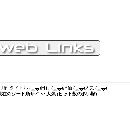
順: タイトル (
)日付 (
)評価 (
)人気 (
)
現在のソート順サイト: 人気 (ヒット数の多い順)