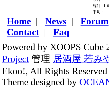
総計 :
11
平均 :
Home
|
News
|
Forum
Contact
|
Faq
Powered by XOOPS Cube 
Project
管理
居酒屋 若み
Ekoo!, All Rights Reserved
Theme designed by
OCEA