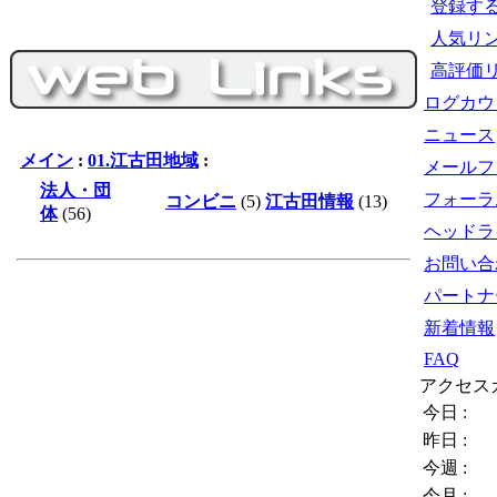
登録す
人気リ
高評価
ログカウ
ニュース
メイン
:
01.江古田地域
:
メールフ
法人・団
フォーラ
コンビニ
(5)
江古田情報
(13)
体
(56)
ヘッドラ
お問い合
パートナ
新着情報
FAQ
アクセス
今日 :
昨日 :
今週 :
今月 :