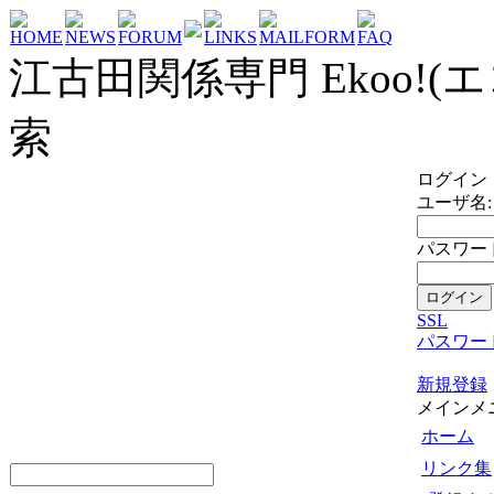
HOME
NEWS
FORUM
LINKS
MAILFORM
FAQ
江古田関係専門 Ekoo!(エ
索
ログイン
ユーザ名:
パスワード
SSL
パスワー
新規登録
メインメ
ホーム
リンク集