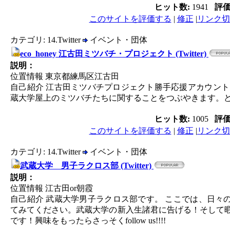
ヒット数:
1941
評
このサイトを評価する
|
修正
|
リンク切
カテゴリ: 14.Twitter
イベント・団体
eco_honey 江古田ミツバチ・プロジェクト (Twitter)
説明：
位置情報 東京都練馬区江古田
自己紹介 江古田ミツバチプロジェクト勝手応援アカウン
蔵大学屋上のミツバチたちに関することをつぶやきます。
ヒット数:
1005
評
このサイトを評価する
|
修正
|
リンク切
カテゴリ: 14.Twitter
イベント・団体
武蔵大学 男子ラクロス部 (Twitter)
説明：
位置情報 江古田or朝霞
自己紹介 武蔵大学男子ラクロス部です。 ここでは、日々
てみてください。武蔵大学の新入生諸君に告げる！そして暇
です！興味をもったらさっそくfollow us!!!!