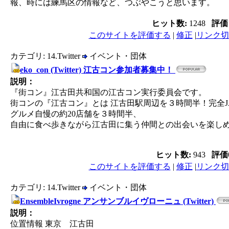
報、時には練馬区の情報など、つぶやこうと思います。
ヒット数:
1248
評価
このサイトを評価する
|
修正
|
リンク切
カテゴリ: 14.Twitter
イベント・団体
eko_con (Twitter) 江古コン参加者募集中！
説明：
『街コン』江古田共和国の江古コン実行委員会です。
街コンの『江古コン』とは 江古田駅周辺を３時間半！完全J
グルメ自慢の約20店舗を３時間半、
自由に食べ歩きながら江古田に集う仲間との出会いを楽し
ヒット数:
943
評価
このサイトを評価する
|
修正
|
リンク切
カテゴリ: 14.Twitter
イベント・団体
EnsembleIvrogne アンサンブルイヴローニュ (Twitter)
説明：
位置情報 東京 江古田