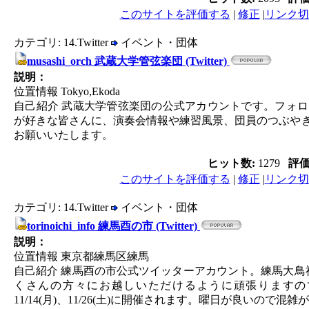
このサイトを評価する
|
修正
|
リンク切
カテゴリ: 14.Twitter
イベント・団体
musashi_orch 武蔵大学管弦楽団 (Twitter)
説明：
位置情報 Tokyo,Ekoda
自己紹介 武蔵大学管弦楽団の公式アカウントです。フォ
が好きな皆さんに、演奏会情報や練習風景、団員のつぶや
お願いいたします。
ヒット数:
1279
評
このサイトを評価する
|
修正
|
リンク切
カテゴリ: 14.Twitter
イベント・団体
torinoichi_info 練馬酉の市 (Twitter)
説明：
位置情報 東京都練馬区練馬
自己紹介 練馬酉の市公式ツイッターアカウント。練馬大鳥
くさんの方々にお越しいただけるように頑張りますので応援
11/14(月)、11/26(土)に開催されます。曜日が良いので混