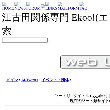
HOME
NEWS
FORUM
LINKS
MAILFORM
FAQ
江古田関係専門 Ekoo!(エ
索
メイン
:
14.Twitter
:
イベント・団体
:
ソート順: タイトル (
)日付 (
現在のソート順サイト: タイ