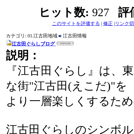
ヒット数:
927
評
このサイトを評価する
|
修正
|
リンク切
カテゴリ: 01.江古田地域
江古田情報
江古田ぐらしブログ
説明：
『江古田ぐらし』は、東
な街"江古田(えこだ)"を
より一層楽しくするため
江古田ぐらしのシンボル