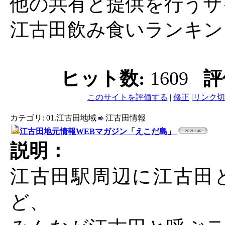
他の共有と提供を行うサ
江古田飲み食いランキン
ヒット数:
1609
評
このサイトを評価する
|
修正
|
リンク切
カテゴリ: 01.江古田地域
江古田情報
江古田地元情報WEBマガジン「えこだ島」
説明：
江古田駅周辺に江古田
ど、