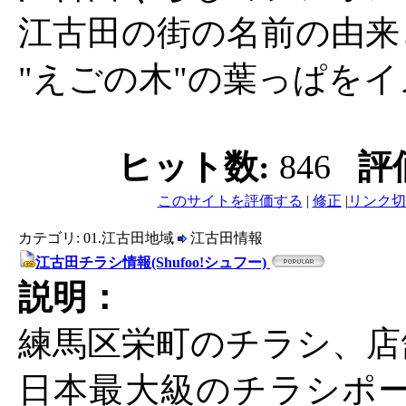
江古田の街の名前の由来
"えごの木"の葉っぱを
ヒット数:
846
評
このサイトを評価する
|
修正
|
リンク切
カテゴリ: 01.江古田地域
江古田情報
江古田チラシ情報(Shufoo!シュフー)
説明：
練馬区栄町のチラシ、店
日本最大級のチラシポータル