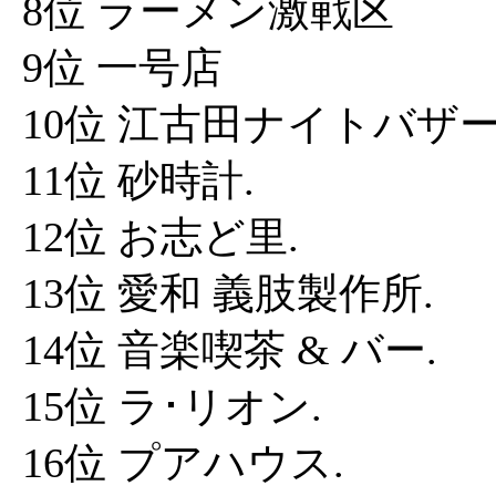
8位 ラーメン激戦区
9位 一号店
10位 江古田ナイトバザ
11位 砂時計.
12位 お志ど里.
13位 愛和 義肢製作所.
14位 音楽喫茶 & バー.
15位 ラ･リオン.
16位 プアハウス.