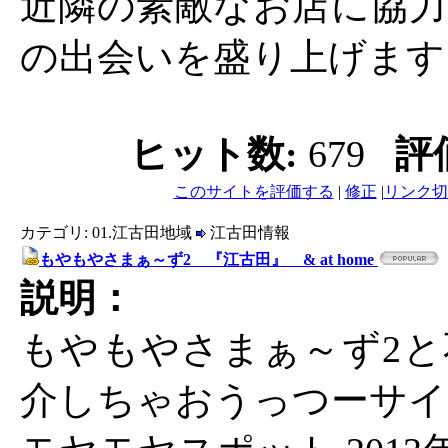
近隣の素敵なお店に協力
の出会いを盛り上げます
ヒット数:
679
評
このサイトを評価する
|
修正
|
リンク切
カテゴリ: 01.江古田地域
江古田情報
もやもやさまぁ～ず2 『江古田』 & at home
説明：
もやもやさまぁ～ず2と
介しちゃおうっつーサイ