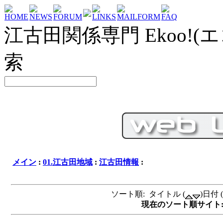
HOME
NEWS
FORUM
LINKS
MAILFORM
FAQ
江古田関係専門 Ekoo!(エ
索
メイン
:
01.江古田地域
:
江古田情報
:
ソート順: タイトル (
)日付 (
現在のソート順サイト: タイ