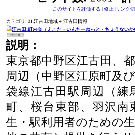
このサイトを評価する
|
修正
|
リンク切
カテゴリ: 01.江古田地域
江古田情報
江古田!町内会（えこだ・いんたーねっと・ちょうないか
説明：
東京都中野区江古田、都
周辺（中野区江原町及び
袋線江古田駅周辺（練
町、桜台東部、羽沢南
生・駅利用者のための生