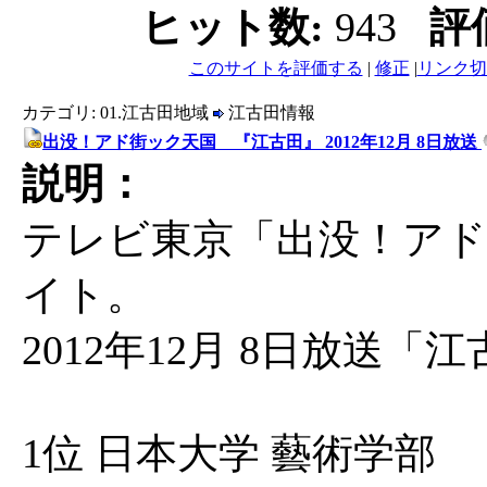
ヒット数:
943
評
このサイトを評価する
|
修正
|
リンク切
カテゴリ: 01.江古田地域
江古田情報
出没！アド街ック天国 『江古田』 2012年12月 8日放送
説明：
テレビ東京「出没！アド
イト。
2012年12月 8日放送
1位 日本大学 藝術学部