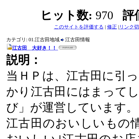
ヒット数:
970
評
このサイトを評価する
|
修正
|
リンク切
カテゴリ: 01.江古田地域
江古田情報
江古田 大好き！！
説明：
当ＨＰは、江古田に引っ
かり江古田にはまってし
び」が運営しています。
江古田のおいしいもの情