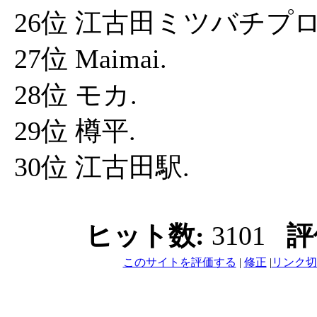
26位 江古田ミツバチプ
27位 Maimai.
28位 モカ.
29位 樽平.
30位 江古田駅.
ヒット数:
3101
評
このサイトを評価する
|
修正
|
リンク切