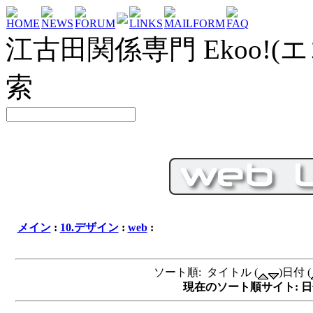
HOME
NEWS
FORUM
LINKS
MAILFORM
FAQ
江古田関係専門 Ekoo!(エ
索
メイン
:
10.デザイン
:
web
:
ソート順: タイトル (
)日付 (
現在のソート順サイト: 日