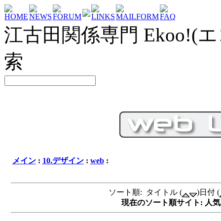
HOME
NEWS
FORUM
LINKS
MAILFORM
FAQ
江古田関係専門 Ekoo!(エ
索
メイン
:
10.デザイン
:
web
:
ソート順: タイトル (
)日付 (
現在のソート順サイト: 人気