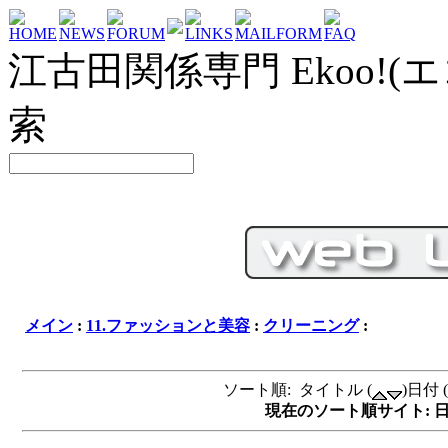
HOME
NEWS
FORUM
LINKS
MAILFORM
FAQ
江古田関係専門 Ekoo!(エ
索
メイン
:
11.ファッションと美容
:
クリーニング
:
ソート順: タイトル (
)日付 (
現在のソート順サイト: 日