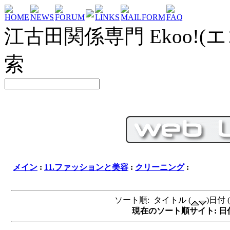
HOME
NEWS
FORUM
LINKS
MAILFORM
FAQ
江古田関係専門 Ekoo!(エ
索
メイン
:
11.ファッションと美容
:
クリーニング
:
ソート順: タイトル (
)日付 (
現在のソート順サイト: 日